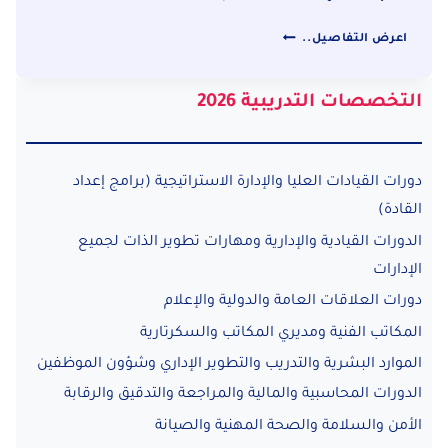
دورة
اعرض التفاصيل..
الموانئ
الخضراء
التخصصات التدريبية 2026
والاقتصاد
الأزرق
(GREEN
PORTS
دورات القيادات العليا والإدارة الاستراتيجية (برامج إعداد
&
القادة)
BLUE
الدورات القيادية والإدارية ومهارات تطوير الذات لجميع
ECONOMY
الإدارات
PRINCIPLES)
دورات العلاقات العامة والدولية والإعلام
المكاتب الفنية ومديري المكاتب والسكرتارية
الموارد البشرية والتدريب والتطوير الإداري وشؤون الموظفين
الدورات المحاسبية والمالية والمراجعة والتدقيق والرقابة
الأمن والسلامة والصحة المهنية والصيانة