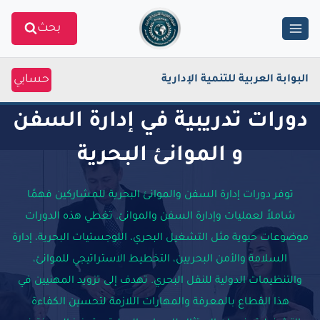
Ski
بحث
t
conten
حسابي
البوابة العربية للتنمية الإدارية
دورات تدريبية في إدارة السفن
و الموانئ البحرية
توفر دورات إدارة السفن والموانئ البحرية للمشاركين فهمًا
شاملاً لعمليات وإدارة السفن والموانئ. تغطي هذه الدورات
موضوعات حيوية مثل التشغيل البحري، اللوجستيات البحرية، إدارة
السلامة والأمن البحريين، التخطيط الاستراتيجي للموانئ،
والتنظيمات الدولية للنقل البحري. تهدف إلى تزويد المهنيين في
هذا القطاع بالمعرفة والمهارات اللازمة لتحسين الكفاءة