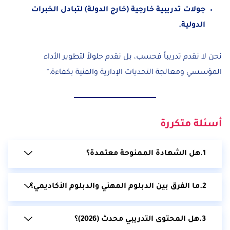
جولات تدريبية خارجية (خارج الدولة) لتبادل الخبرات
الدولية.
نحن لا نقدم تدريباً فحسب، بل نقدم حلولاً لتطوير الأداء
المؤسسي ومعالجة التحديات الإدارية والفنية بكفاءة.”
أسئلة متكررة
هل الشهادة الممنوحة معتمدة؟
ما الفرق بين الدبلوم المهني والدبلوم الأكاديمي؟
نعم، جميع دبلوماتنا مهنية ومعتمدة وهي
مصممة لتلبية معايير سوق العمل
المباشرة، وتثبت كفاءتك الفنية والعملية
هل المحتوى التدريبي محدث (2026)؟
الدبلوم المهني برنامج تطبيقي يركز على
في التخصص، مما يعزز من فرص قبولك