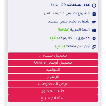
عدد الساعات:
120 ساعة
مشروع تطبيقي وتقييم شامل
شهادة
دبلوم مهني معتمد
اللغة العربية
(متاحة)
حضوري بالأكاديمية
(متاح)
أون لاين Online
(متاح)
تسجيل حضوري
تسجيل أونلاين Online
المواعيد
الرسوم
عرض المجموعات
طلب المحاور
استعلام سريع