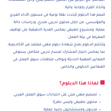
المباشر، مع التركيز على التحليل الاستراتيجي، وحل المشكلات،
واتخاذ القرار بكفاءة عالية.
صُمم هذا الدبلوم ليُحدث نقلة نوعية في مستوى الأداء الفردي
والمؤسسي، من خلال محتوى تدريبي متدرج، ودراسات حالة
عملية، ومشروع تطبيقي يعكس القدرة الحقيقية على توظيف
المعرفة في بيئة العمل.
ويُختتم الدبلوم بمنح شهادة دبلوم مهني معتمد من الأكاديمية،
بما يعكس اجتياز المشارك لمسار تدريبي متكامل يستوفي
المعايير المهنية الحديثة ويواكب متطلبات سوق العمل في
القطاعين الحكومي والخاص.
🟦 لماذا هذا الدبلوم؟
تصميم مهني مبني على احتياجات سوق العمل العربي
محتوى تطبيقي وليس نظريًا
مدربون ومستشارون بخبرة عملية