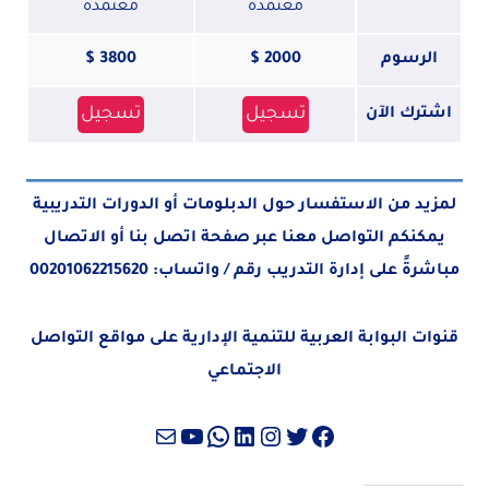
معتمدة
معتمدة
الرسوم
2000 $
3800 $
تسجيل
تسجيل
اشترك الآن
لمزيد من الاستفسار حول الدبلومات أو الدورات التدريبية
يمكنكم التواصل معنا عبر صفحة
اتصل بنا
أو الاتصال
مباشرةً على إدارة التدريب رقم / واتساب:
00201062215620
قنوات البوابة العربية للتنمية الإدارية على مواقع التواصل
الاجتماعي
تويتر
فيسبوك
لينكد إن
إنستجرام
واتساب
بريد
يوتيوب