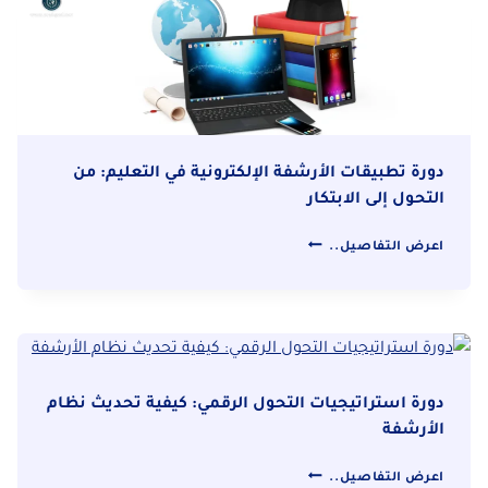
استخدام
الذكاء
الاصطناعي
في
تنظيم
الوثائق
دورة تطبيقات الأرشفة الإلكترونية في التعليم: من
التحول إلى الابتكار
دورة
اعرض التفاصيل..
تطبيقات
الأرشفة
الإلكترونية
في
التعليم:
من
دورة استراتيجيات التحول الرقمي: كيفية تحديث نظام
التحول
الأرشفة
إلى
دورة
الابتكار
اعرض التفاصيل..