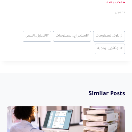
معجب بهذه:
تحميل...
Post
#
إدارة_المعلومات
#
استخراج_المعلومات
#
التحليل_النصي
Tags:
#
الوثائق_الرقمية
Similar Posts