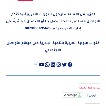
لمزيد من الاستفسار حول الدورات التدريبية يمكنكم
التواصل معنا عبر صفحة
اتصل بنا
أو الاتصال مباشرةً على
إدارة التدريب رقم:
00201062215620
قنوات البوابة العربية للتنمية الإدارية على مواقع التواصل
الاجتماعي
تويتر
فيسبوك
لينكد إن
إنستجرام
واتساب
بريد
يوتيوب
شارك هذا الحدث:
WhatsApp
Tweet