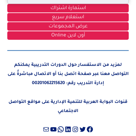
استمارة اشتراك
استعلام سريع
عرض المجموعات
أون لاين Online
لمزيد من الاستفسار حول الدورات التدريبية يمكنكم
التواصل معنا عبر صفحة
اتصل بنا
أو الاتصال مباشرةً على
إدارة التدريب رقم:
00201062215620
قنوات البوابة العربية للتنمية الإدارية على مواقع التواصل
الاجتماعي
تويتر
فيسبوك
لينكد إن
إنستجرام
واتساب
بريد
يوتيوب