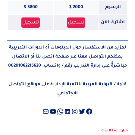
الرسوم
2000 $
3800 $
تسجيل
تسجيل
اشترك الآن
لمزيد من الاستفسار حول الدبلومات أو الدورات التدريبية
يمكنكم التواصل معنا عبر صفحة
اتصل بنا
أو الاتصال
مباشرةً على إدارة التدريب رقم / واتساب:
00201062215620
قنوات البوابة العربية للتنمية الإدارية على مواقع التواصل
الاجتماعي
تويتر
فيسبوك
لينكد إن
إنستجرام
واتساب
بريد
يوتيوب
شارك هذا الحدث: