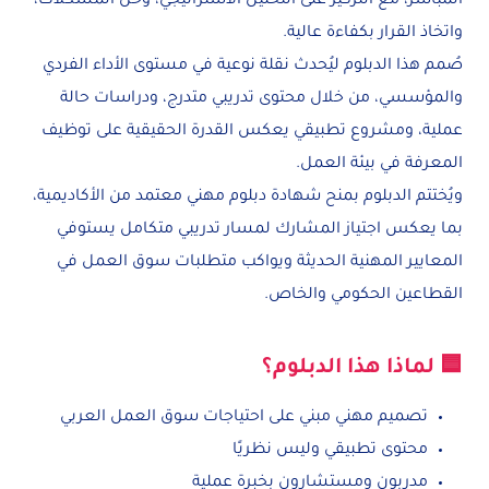
المباشر، مع التركيز على التحليل الاستراتيجي، وحل المشكلات،
واتخاذ القرار بكفاءة عالية.
صُمم هذا الدبلوم ليُحدث نقلة نوعية في مستوى الأداء الفردي
والمؤسسي، من خلال محتوى تدريبي متدرج، ودراسات حالة
عملية، ومشروع تطبيقي يعكس القدرة الحقيقية على توظيف
المعرفة في بيئة العمل.
ويُختتم الدبلوم بمنح شهادة دبلوم مهني معتمد من الأكاديمية،
بما يعكس اجتياز المشارك لمسار تدريبي متكامل يستوفي
المعايير المهنية الحديثة ويواكب متطلبات سوق العمل في
القطاعين الحكومي والخاص.
🟦 لماذا هذا الدبلوم؟
تصميم مهني مبني على احتياجات سوق العمل العربي
محتوى تطبيقي وليس نظريًا
مدربون ومستشارون بخبرة عملية