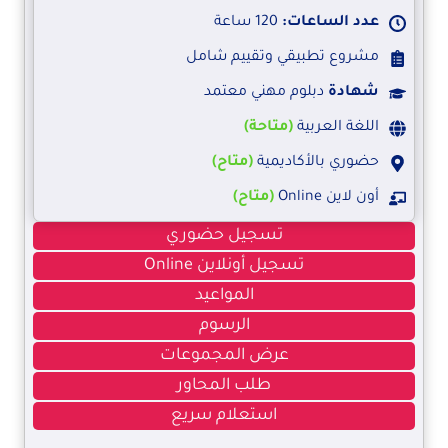
عدد الساعات:
120 ساعة
مشروع تطبيقي وتقييم شامل
شهادة
دبلوم مهني معتمد
اللغة العربية
(متاحة)
حضوري بالأكاديمية
(متاح)
أون لاين Online
(متاح)
تسجيل حضوري
تسجيل أونلاين Online
المواعيد
الرسوم
عرض المجموعات
طلب المحاور
استعلام سريع