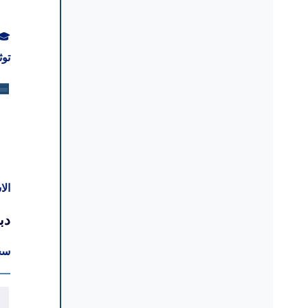
🎓
توث
🟦
ال
دب
سجّ