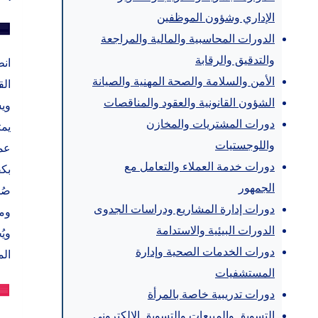
الإداري وشؤون الموظفين
🟦
الدورات المحاسبية والمالية والمراجعة
والتدقيق والرقابة
الأمن والسلامة والصحة المهنية والصيانة
الق
الشؤون القانونية والعقود والمناقصات
ويس
دورات المشتريات والمخازن
يمث
واللوجستيات
عمي
دورات خدمة العملاء والتعامل مع
بكف
الجمهور
صُم
دورات إدارة المشاريع ودراسات الجدوى
وم
الدورات البيئية والاستدامة
ويُ
دورات الخدمات الصحية وإدارة
ال
المستشفيات
🟦
دورات تدريبية خاصة بالمرأة
التسويق والمبيعات والتسويق الإلكتروني