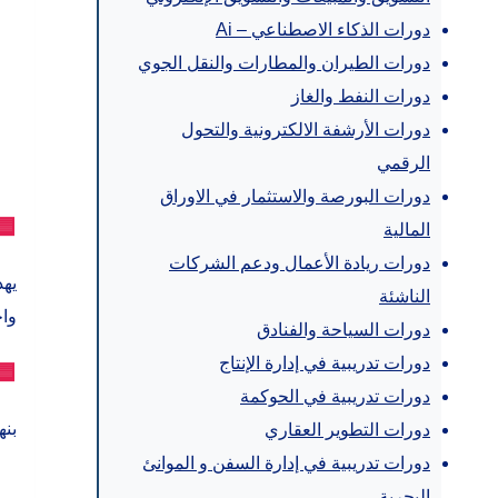
دورات الذكاء الاصطناعي – Ai
دورات الطيران والمطارات والنقل الجوي
دورات النفط والغاز
دورات الأرشفة الالكترونية والتحول
الرقمي
دورات البورصة والاستثمار في الاوراق
🟦
المالية
دورات ريادة الأعمال ودعم الشركات
يهد
الناشئة
واح
دورات السياحة والفنادق
دورات تدريبية في إدارة الإنتاج
🟦
دورات تدريبية في الحوكمة
بنه
دورات التطوير العقاري
دورات تدريبية في إدارة السفن و الموانئ
البحرية