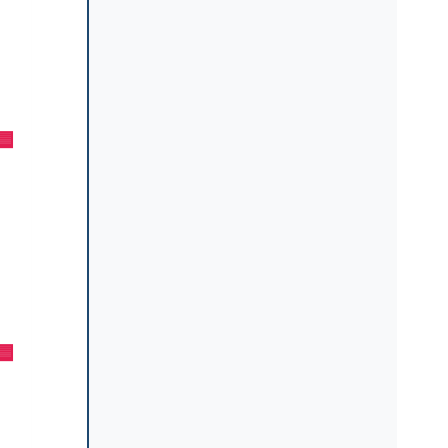
🟦
🟦