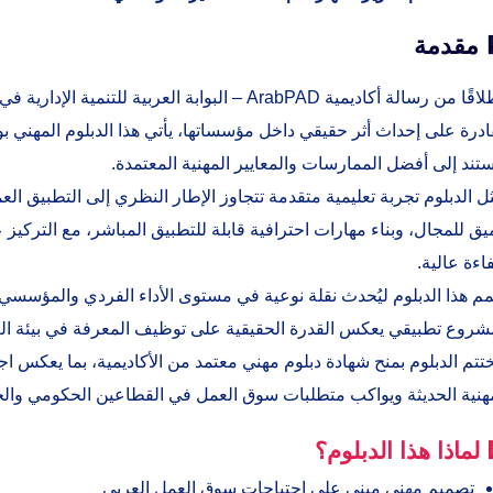
 مقدمة
انطلاقًا من رسالة أكاديمية ArabPAD – البوابة العر
ادرة على إحداث أثر حقيقي داخل مؤسساتها، يأتي هذا الدبلوم المهني بوص
تند إلى أفضل الممارسات والمعايير المهنية المعتمدة.
ل الدبلوم تجربة تعليمية متقدمة تتجاوز الإطار النظري إلى التطبيق ا
ق للمجال، وبناء مهارات احترافية قابلة للتطبيق المباشر، مع التركيز 
اءة عالية.
م هذا الدبلوم ليُحدث نقلة نوعية في مستوى الأداء الفردي والمؤسس
شروع تطبيقي يعكس القدرة الحقيقية على توظيف المعرفة في بيئة ال
ختتم الدبلوم بمنح شهادة دبلوم مهني معتمد من الأكاديمية، بما يعكس 
مهنية الحديثة ويواكب متطلبات سوق العمل في القطاعين الحكومي وال
 لماذا هذا الدبلوم؟
تصميم مهني مبني على احتياجات سوق العمل العربي