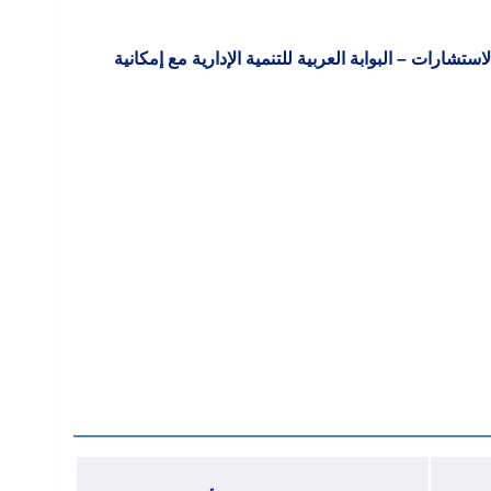
نفيذي معتمد من أكاديمية ArabPAD للتدريب والاستشارات – البوابة العربية للتنمية الإدارية مع إمكانية