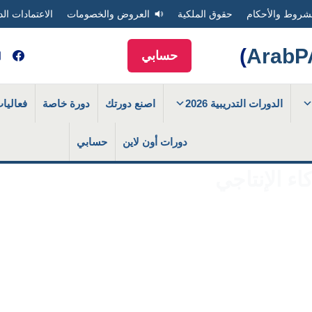
شروط والأحكام
حقوق الملكية
العروض والخصومات
الاعتمادات الد
)
حسابي
الدورات التدريبية 2026
اصنع دورتك
دورة خاصة
فعاليا
دورات أون لاين
حسابي
اء الإنتاجي