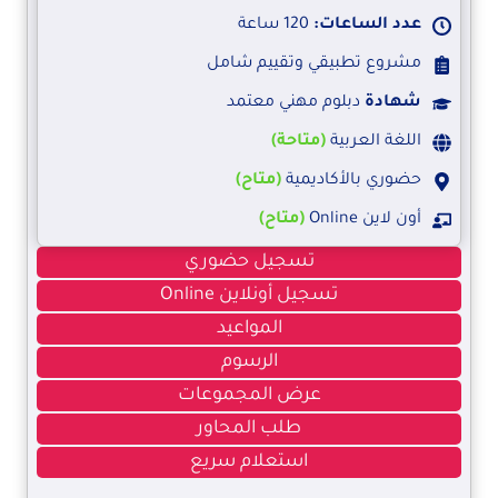
عدد الساعات:
120 ساعة
مشروع تطبيقي وتقييم شامل
شهادة
دبلوم مهني معتمد
اللغة العربية
(متاحة)
حضوري بالأكاديمية
(متاح)
أون لاين Online
(متاح)
تسجيل حضوري
تسجيل أونلاين Online
المواعيد
الرسوم
عرض المجموعات
طلب المحاور
استعلام سريع