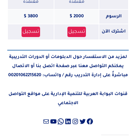
معتمدة
معتمدة
الرسوم
2000 $
3800 $
تسجيل
تسجيل
اشترك الآن
لمزيد من الاستفسار حول الدبلومات أو الدورات التدريبية
يمكنكم التواصل معنا عبر صفحة
اتصل بنا
أو الاتصال
مباشرةً على إدارة التدريب رقم / واتساب:
00201062215620
قنوات البوابة العربية للتنمية الإدارية على مواقع التواصل
الاجتماعي
تويتر
فيسبوك
لينكد إن
إنستجرام
واتساب
بريد
يوتيوب