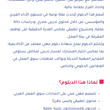
المباشر، مع التركيز على التحليل الاستراتيجي، وحل المشكلات،
واتخاذ القرار بكفاءة عالية.
صُمم هذا الدبلوم ليُحدث نقلة نوعية في مستوى الأداء الفردي
والمؤسسي، من خلال محتوى تدريبي متدرج، ودراسات حالة
عملية، ومشروع تطبيقي يعكس القدرة الحقيقية على توظيف
المعرفة في بيئة العمل.
ويُختتم الدبلوم بمنح شهادة دبلوم مهني معتمد من الأكاديمية،
بما يعكس اجتياز المشارك لمسار تدريبي متكامل يستوفي
المعايير المهنية الحديثة ويواكب متطلبات سوق العمل في
القطاعين الحكومي والخاص.
🟦 لماذا هذا الدبلوم؟
تصميم مهني مبني على احتياجات سوق العمل العربي
محتوى تطبيقي وليس نظريًا
مدربون ومستشارون بخبرة عملية