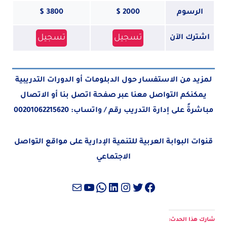
الرسوم
2000 $
3800 $
تسجيل
تسجيل
اشترك الآن
لمزيد من الاستفسار حول الدبلومات أو الدورات التدريبية
يمكنكم التواصل معنا عبر صفحة
اتصل بنا
أو الاتصال
مباشرةً على إدارة التدريب رقم / واتساب:
00201062215620
قنوات البوابة العربية للتنمية الإدارية على مواقع التواصل
الاجتماعي
تويتر
فيسبوك
لينكد إن
إنستجرام
واتساب
بريد
يوتيوب
شارك هذا الحدث: