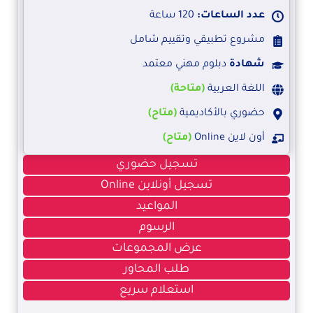
عدد الساعات:
120 ساعة
مشروع تطبيقي وتقييم شامل
شهادة
دبلوم مهني معتمد
اللغة العربية
(متاحة)
حضوري بالأكاديمية
(متاح)
أون لاين Online
(متاح)
تسجيل حضوري
تسجيل أونلاين Online
المواعيد
الرسوم
عرض المجموعات
طلب المحاور
استعلام سريع