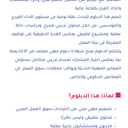
المباشر، مع التركيز على التحليل الاستراتيجي، وحل المشكلات،
واتخاذ القرار بكفاءة عالية.
صُمم هذا الدبلوم ليُحدث نقلة نوعية في مستوى الأداء الفردي
والمؤسسي، من خلال محتوى تدريبي متدرج، ودراسات حالة
عملية، ومشروع تطبيقي يعكس القدرة الحقيقية على توظيف
المعرفة في بيئة العمل.
ويُختتم الدبلوم بمنح شهادة دبلوم مهني معتمد من الأكاديمية،
بما يعكس اجتياز المشارك لمسار تدريبي متكامل يستوفي
المعايير المهنية الحديثة ويواكب متطلبات سوق العمل في
القطاعين الحكومي والخاص.
🟦 لماذا هذا الدبلوم؟
تصميم مهني مبني على احتياجات سوق العمل العربي
محتوى تطبيقي وليس نظريًا
مدربون ومستشارون بخبرة عملية