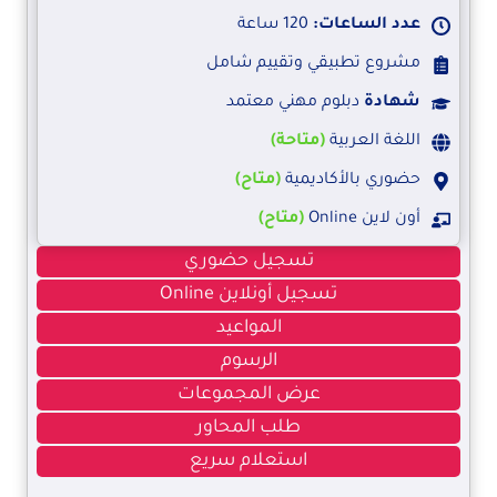
عدد الساعات:
120 ساعة
مشروع تطبيقي وتقييم شامل
شهادة
دبلوم مهني معتمد
اللغة العربية
(متاحة)
حضوري بالأكاديمية
(متاح)
أون لاين Online
(متاح)
تسجيل حضوري
تسجيل أونلاين Online
المواعيد
الرسوم
عرض المجموعات
طلب المحاور
استعلام سريع