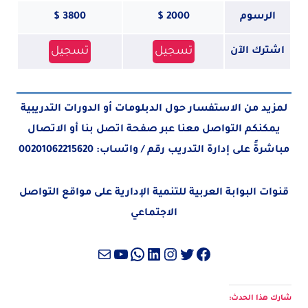
الرسوم
2000 $
3800 $
تسجيل
تسجيل
اشترك الآن
لمزيد من الاستفسار حول الدبلومات أو الدورات التدريبية
يمكنكم التواصل معنا عبر صفحة
اتصل بنا
أو الاتصال
مباشرةً على إدارة التدريب رقم / واتساب:
00201062215620
قنوات البوابة العربية للتنمية الإدارية على مواقع التواصل
الاجتماعي
تويتر
فيسبوك
لينكد إن
إنستجرام
واتساب
بريد
يوتيوب
شارك هذا الحدث: