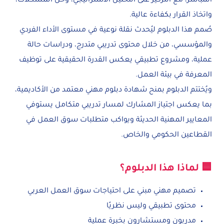
المباشر، مع التركيز على التحليل الاستراتيجي، وحل المشكلات،
واتخاذ القرار بكفاءة عالية.
صُمم هذا الدبلوم ليُحدث نقلة نوعية في مستوى الأداء الفردي
والمؤسسي، من خلال محتوى تدريبي متدرج، ودراسات حالة
عملية، ومشروع تطبيقي يعكس القدرة الحقيقية على توظيف
المعرفة في بيئة العمل.
ويُختتم الدبلوم بمنح شهادة دبلوم مهني معتمد من الأكاديمية،
بما يعكس اجتياز المشارك لمسار تدريبي متكامل يستوفي
المعايير المهنية الحديثة ويواكب متطلبات سوق العمل في
القطاعين الحكومي والخاص.
🟦 لماذا هذا الدبلوم؟
تصميم مهني مبني على احتياجات سوق العمل العربي
محتوى تطبيقي وليس نظريًا
مدربون ومستشارون بخبرة عملية