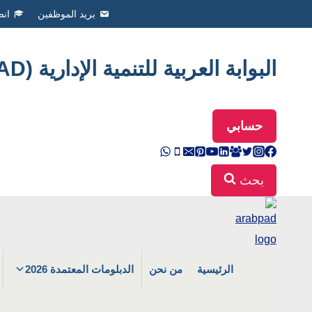
Ski
بريد الموظفين
انض
t
conten
البوابة العربية للتنمية الإدارية (ArabPAD
حسابي
بحث
الرئيسية
من نحن
الدبلومات المعتمدة 2026