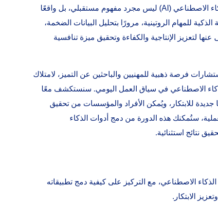
في ظل التطور التكنولوجي المتسارع الذي يشهده العالم اليوم، أصبح الذكاء الاصطناعي (AI) ليس مجرد مفهوم مستقبلي، بل واقعًا
الذكية للمهام الروتينية، مرورًا بتحليل البيانات الضخمة،
ى عنها لتعزيز الإنتاجية والكفاءة وتحقيق ميزة تنافسية
ية المتخصصة من أكاديمية ArabPAD للتدريب والاستشارات فرصة ذهبية للمهنيين والباحثين عن التميز، لامتلاك
لذكاء الاصطناعي في سياق العمل اليومي. سنستكشف معًا
 جديدة للابتكار، ويُمكن الأفراد والمؤسسات من تحقيق
ملية، ستُمكنك هذه الدورة من دمج أدوات الذكاء
ق نتائج استثنائية.
 الذكاء الاصطناعي، مع التركيز على كيفية دمج تطبيقاته
عزيز الابتكار.