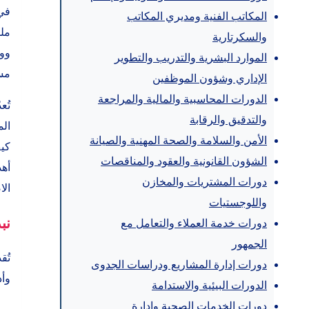
المكاتب الفنية ومديري المكاتب
ملم
والسكرتارية
ووص
الموارد البشرية والتدريب والتطوير
مس
الإداري وشؤون الموظفين
الدورات المحاسبية والمالية والمراجعة
والتدقيق والرقابة
الم
الأمن والسلامة والصحة المهنية والصيانة
كيف
الشؤون القانونية والعقود والمناقصات
أهد
دورات المشتريات والمخازن
الا
واللوجستيات
نب
دورات خدمة العملاء والتعامل مع
الجمهور
تُق
دورات إدارة المشاريع ودراسات الجدوى
وأد
الدورات البيئية والاستدامة
دورات الخدمات الصحية وإدارة