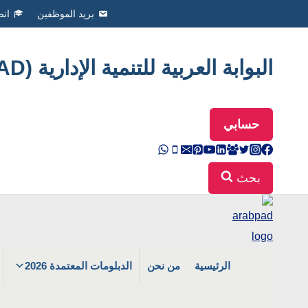
Ski
بريد الموظفين
انض
t
conten
البوابة العربية للتنمية الإدارية (ArabPAD
حسابي
بحث
الرئيسية
من نحن
الدبلومات المعتمدة 2026