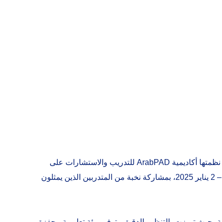
التي نظمتها أكاديمية ArabPAD للتدريب والاستشارات على
خلال الفترة 29 ديسمبر 2024 – 2 يناير 2025، بمشاركة نخبة من المتدربين الذين يمثلون
ايير التدريبية، حيث تميزت بالتنظيم الدقيق وتوفير بيئة تعليمية محفزة