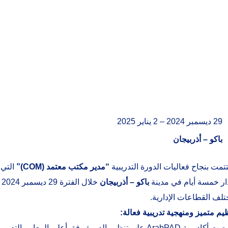
29 ديسمبر 2024 – 2 يناير 2025
باكو – أذربيجان
تمت بنجاح فعاليات الدورة التدريبية
“مدير مكتب معتمد (COM)”
ر خمسة أيام في مدينة
باكو – أذربيجان
لف القطاعات الإدارية.
يم متميز ومنهجية تدريبية فعالة:
حرصت أكاديمية ArabPAD على تنظيم الدورة وفق أعلى المع