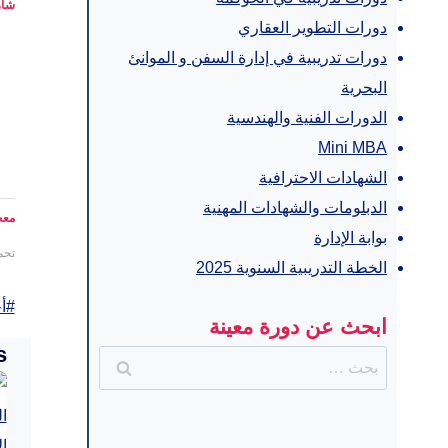
شار
دورات التطوير العقاري
دورات تدريبية في إدارة السفن و الموانئ
البحرية
الدورات الفنية والهندسية
Mini MBA
الشهادات الاحترافية
الدبلومات والشهادات المهنية
معج
بوابة الإدارة
تحم
الخطة التدريبية السنوية 2025
st
#
أ
ابحث عن دورة معينة
gs:
s
البحث
عن: