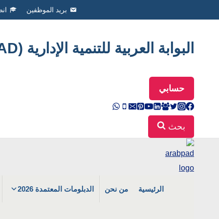
Ski
بريد الموظفين
انض
t
conten
البوابة العربية للتنمية الإدارية (ArabPAD
حسابي
بحث
الرئيسية
من نحن
الدبلومات المعتمدة 2026