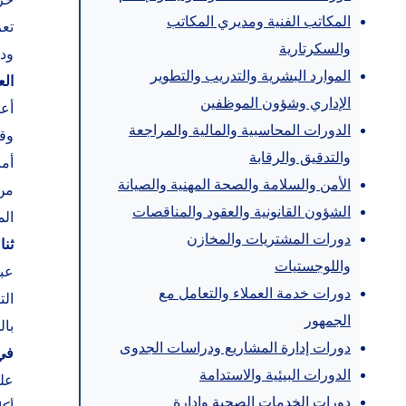
المكاتب الفنية ومديري المكاتب
تعز
والسكرتارية
ودر
الموارد البشرية والتدريب والتطوير
الع
الإداري وشؤون الموظفين
أعر
الدورات المحاسبية والمالية والمراجعة
وقد
والتدقيق والرقابة
أما
الأمن والسلامة والصحة المهنية والصيانة
من 
الشؤون القانونية والعقود والمناقصات
الم
دورات المشتريات والمخازن
ثنا
واللوجستيات
دورات خدمة العملاء والتعامل مع
الت
الجمهور
با
دورات إدارة المشاريع ودراسات الجدوى
في 
الدورات البيئية والاستدامة
على
دورات الخدمات الصحية وإدارة