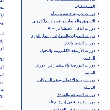
أكاديمية ArabPAD – البوابة
المستشفيات
نحو
دورات تدريبية خاصة بالمرأة
التسويق والمبيعات والتسويق الإلكتروني
وتس
دورات الذكاء الاصطناعي – Ai
لمز
دورات الطيران والمطارات والنقل الجوي
دورات النفط والغاز
الإ
دورات الأرشفة الالكترونية والتحول
الرقمي
للا
دورات البورصة والاستثمار في الاوراق
أكاديمية D
المالية
الب
دورات ريادة الأعمال ودعم الشركات
مو
الناشئة
هاتف: 
دورات السياحة والفنادق
للا
دورات تدريبية في إدارة الإنتاج
دورات تدريبية في الحوكمة