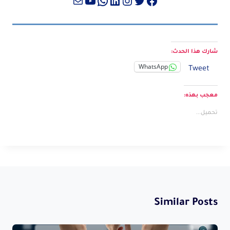
تويتر
فيسبوك
لينكد إن
إنستجرام
واتساب
بريد
يوتيوب
شارك هذا الحدث:
WhatsApp
Tweet
معجب بهذه:
تحميل...
Similar Posts