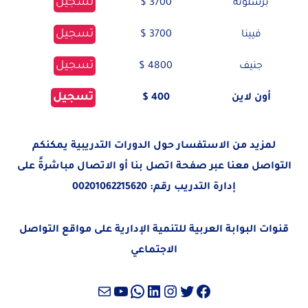
تسجيل
برشلونة
3700 $
تسجيل
فيينا
3700 $
تسجيل
جنيف
4800 $
تسجيل
أون لاين
400 $
لمزيد من الاستفسار حول الدورات التدريبية يمكنكم
التواصل معنا عبر صفحة
اتصل بنا
أو الاتصال مباشرةً على
إدارة التدريب رقم:
00201062215620
قنوات البوابة العربية للتنمية الإدارية على مواقع التواصل
الاجتماعي
تويتر
فيسبوك
لينكد إن
إنستجرام
واتساب
بريد
يوتيوب