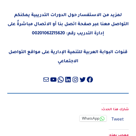
لمزيد من الاستفسار حول الدورات التدريبية يمكنكم
التواصل معنا عبر صفحة
اتصل بنا
أو الاتصال مباشرةً على
إدارة التدريب رقم:
00201062215620
قنوات البوابة العربية للتنمية الإدارية على مواقع التواصل
الاجتماعي
تويتر
فيسبوك
لينكد إن
إنستجرام
واتساب
بريد
يوتيوب
شارك هذا الحدث:
WhatsApp
Tweet
معجب بهذه: