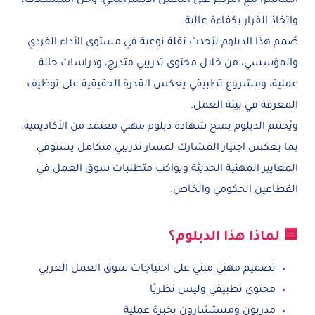
المباشر، مع التركيز على التحليل الاستراتيجي، وحل المشكلات،
واتخاذ القرار بكفاءة عالية.
صُمم هذا الدبلوم ليُحدث نقلة نوعية في مستوى الأداء الفردي
والمؤسسي، من خلال محتوى تدريبي متدرج، ودراسات حالة
عملية، ومشروع تطبيقي يعكس القدرة الحقيقية على توظيف
المعرفة في بيئة العمل.
ويُختتم الدبلوم بمنح شهادة دبلوم مهني معتمد من الأكاديمية،
بما يعكس اجتياز المشارك لمسار تدريبي متكامل يستوفي
المعايير المهنية الحديثة ويواكب متطلبات سوق العمل في
القطاعين الحكومي والخاص.
🟦 لماذا هذا الدبلوم؟
تصميم مهني مبني على احتياجات سوق العمل العربي
محتوى تطبيقي وليس نظريًا
مدربون ومستشارون بخبرة عملية