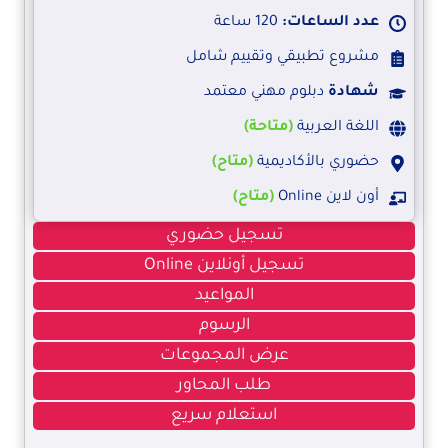
عدد الساعات:
120 ساعة
مشروع تطبيقي وتقييم شامل
شهادة
دبلوم مهني معتمد
اللغة العربية
(متاحة)
حضوري بالأكاديمية
(متاح)
أون لاين Online
(متاح)
تسجيل حضوري
تسجيل أونلاين Online
المواعيد
الرسوم
عرض المجموعات
طلب المحاور
استعلام سريع