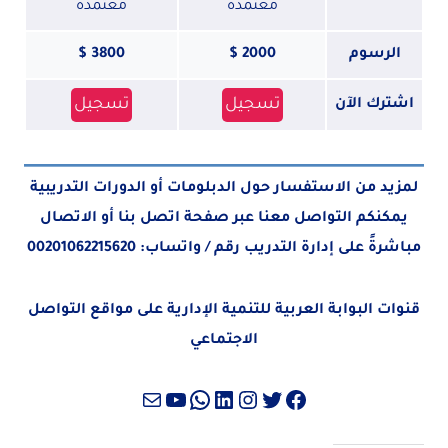
معتمدة
معتمدة
الرسوم
2000 $
3800 $
تسجيل
تسجيل
اشترك الآن
لمزيد من الاستفسار حول الدبلومات أو الدورات التدريبية
يمكنكم التواصل معنا عبر صفحة
اتصل بنا
أو الاتصال
مباشرةً على إدارة التدريب رقم / واتساب:
00201062215620
قنوات البوابة العربية للتنمية الإدارية على مواقع التواصل
الاجتماعي
تويتر
فيسبوك
لينكد إن
إنستجرام
واتساب
بريد
يوتيوب