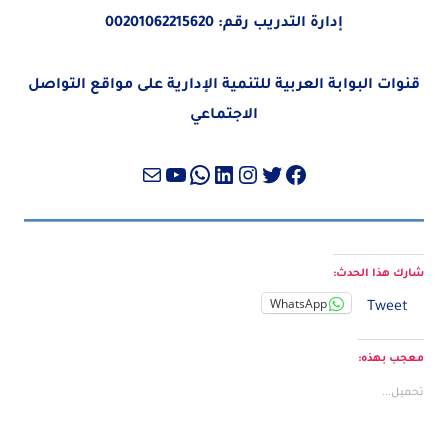
إدارة التدريب رقم:
00201062215620
قنوات البوابة العربية للتنمية الإدارية على مواقع التواصل
الاجتماعي
تويتر
فيسبوك
لينكد إن
إنستجرام
واتساب
بريد
يوتيوب
شارك هذا الحدث:
WhatsApp
Tweet
معجب بهذه:
تحميل...