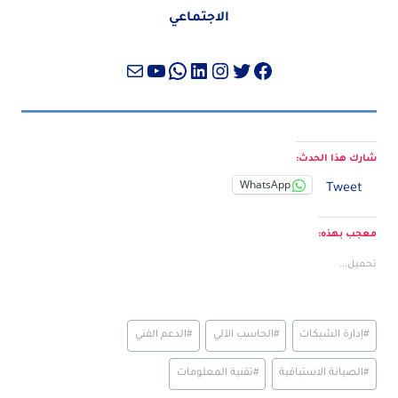
الاجتماعي
تويتر
فيسبوك
لينكد إن
إنستجرام
واتساب
بريد
يوتيوب
شارك هذا الحدث:
WhatsApp
Tweet
معجب بهذه:
تحميل...
Post
#
إدارة الشبكات
#
الحاسب الآلي
#
الدعم الفني
Tags:
#
الصيانة الاستباقية
#
تقنية المعلومات