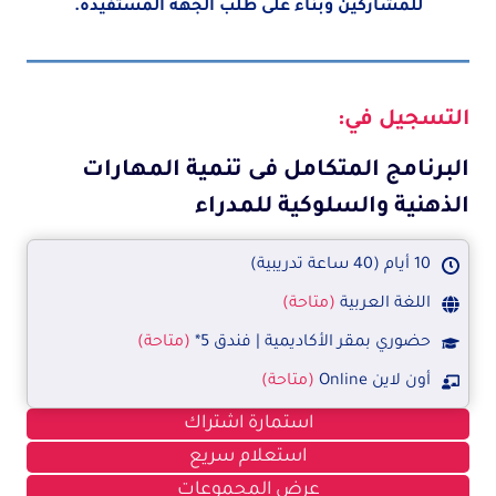
للمشاركين وبناءً على طلب الجهة المستفيدة.
التسجيل في:
البرنامج المتكامل فى تنمية المهارات
الذهنية والسلوكية للمدراء
10 أيام (40 ساعة تدريبية)
اللغة العربية
(متاحة)
حضوري بمقر الأكاديمية | فندق 5*
(متاحة)
أون لاين Online
(متاحة)
استمارة اشتراك
استعلام سريع
عرض المجموعات