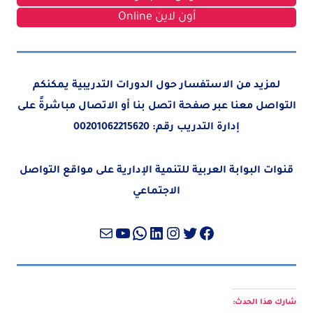
أون لاين Online
لمزيد من الاستفسار حول الدورات التدريبية يمكنكم
التواصل معنا عبر صفحة
اتصل بنا
أو الاتصال مباشرةً على
إدارة التدريب رقم:
00201062215620
قنوات البوابة العربية للتنمية الإدارية على مواقع التواصل
الاجتماعي
تويتر
فيسبوك
لينكد إن
إنستجرام
واتساب
بريد
يوتيوب
شارك هذا الحدث: