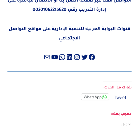
التواصل معنا عبر صفحة
اتصل بنا
أو الاتصال مباشرةً على
إدارة التدريب رقم:
00201062215620
قنوات البوابة العربية للتنمية الإدارية على مواقع التواصل
الاجتماعي
تويتر
فيسبوك
لينكد إن
إنستجرام
واتساب
بريد
يوتيوب
شارك هذا الحدث:
WhatsApp
Tweet
معجب بهذه:
تحميل...