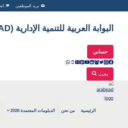
Ski
بريد الموظفين
انض
t
conten
البوابة العربية للتنمية الإدارية (ArabPAD
حسابي
بحث
الرئيسية
من نحن
الدبلومات المعتمدة 2026