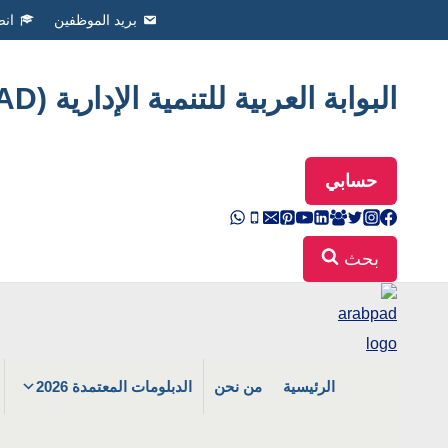
Ski
بريد الموظفين
انض
t
conten
البوابة العربية للتنمية الإدارية (ArabPAD
حسابي
بحث
الرئيسية
من نحن
الدبلومات المعتمدة 2026