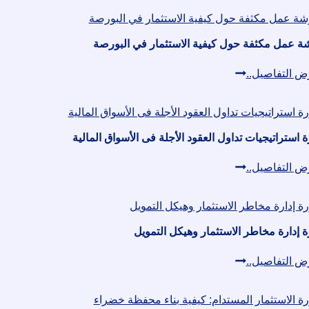
حماية
الأساسي:
الأموال
تقييم
ة عمل مكثفة حول كيفية الاستثمار في البورصة
الشركات
ورشة
ض التفاصيل..
والأوراق
عمل
المالية
مكثفة
حول
 استراتيجيات تداول العقود الأجلة فى الأسواق المالية
كيفية
دورة
ض التفاصيل..
الاستثمار
استراتيجيات
في
تداول
البورصة
العقود
ة إدارة مخاطر الاستثمار وهيكل التمويل
الأجلة
دورة
ض التفاصيل..
فى
إدارة
الأسواق
مخاطر