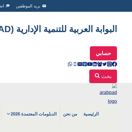
Ski
بريد الموظفين
انض
t
conten
البوابة العربية للتنمية الإدارية (ArabPAD
حسابي
بحث
الرئيسية
من نحن
الدبلومات المعتمدة 2026