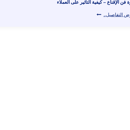
 فن الإقناع – كيفية التأثير على العملاء
دورة
ض التفاصيل..
فن
الإقناع
–
كيفية
التأثير
على
العملاء