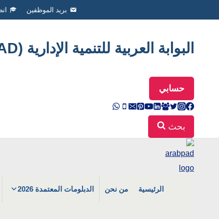
Ski
بريد الموظفين
انض
t
conten
البوابة العربية للتنمية الإدارية (ArabPAD
حسابي
بحث
الرئيسية
من نحن
الدبلومات المعتمدة 2026