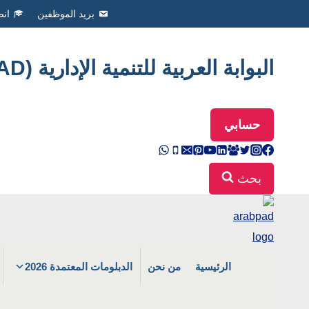
Ski
بريد الموظفين
انض
t
conten
البوابة العربية للتنمية الإدارية (ArabPAD
حسابي
بحث
الرئيسية
من نحن
الدبلومات المعتمدة 2026