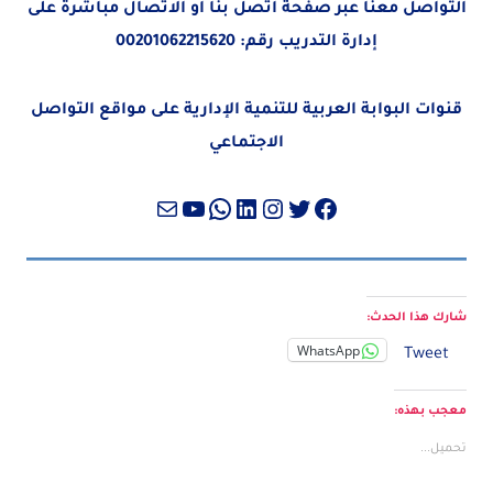
التواصل معنا عبر صفحة
اتصل بنا
أو الاتصال مباشرةً على
إدارة التدريب رقم:
00201062215620
قنوات البوابة العربية للتنمية الإدارية على مواقع التواصل
الاجتماعي
تويتر
فيسبوك
لينكد إن
إنستجرام
واتساب
بريد
يوتيوب
شارك هذا الحدث:
WhatsApp
Tweet
معجب بهذه:
تحميل...