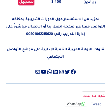
تسجيل
أون لاين
400 $
لمزيد من الاستفسار حول الدورات التدريبية يمكنكم
التواصل معنا عبر صفحة
اتصل بنا
أو الاتصال مباشرةً على
إدارة التدريب رقم:
00201062215620
قنوات البوابة العربية للتنمية الإدارية على مواقع التواصل
الاجتماعي
تويتر
فيسبوك
لينكد إن
إنستجرام
واتساب
بريد
يوتيوب
شارك هذا الحدث:
WhatsApp
Tweet