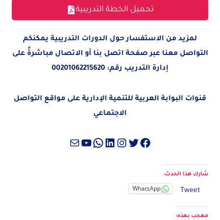
تحميل الخطة التدريبية
لمزيد من الاستفسار حول الدورات التدريبية يمكنكم
التواصل معنا عبر صفحة
اتصل بنا
أو الاتصال مباشرةً على
إدارة التدريب رقم:
00201062215620
قنوات البوابة العربية للتنمية الإدارية على مواقع التواصل
الاجتماعي
تويتر
فيسبوك
لينكد إن
إنستجرام
واتساب
بريد
يوتيوب
شارك هذا الحدث:
WhatsApp
Tweet
معجب بهذه: