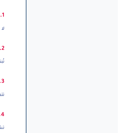
1. التركيز على النتائج
لا 
2. الاعتماد على البيانات
تُب
3. المرونة
تتم
4. الابتكار
تش