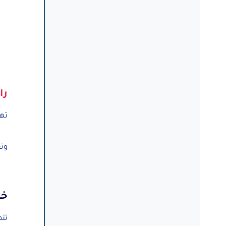
را
تهد
وتع
خص
تتم