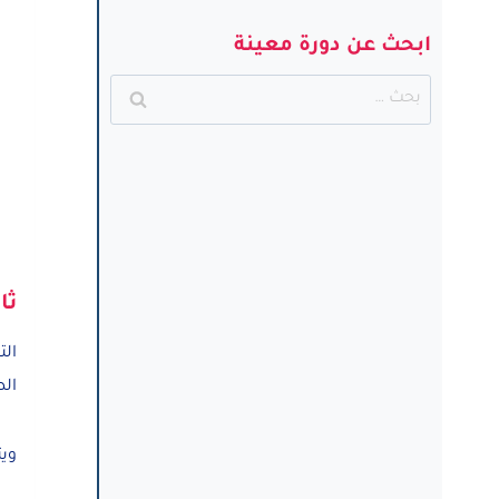
ابحث عن دورة معينة
البحث
عن:
ثا
الت
ال
وي