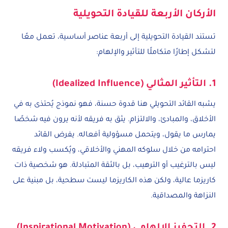
الأركان الأربعة للقيادة التحويلية
تستند القيادة التحويلية إلى أربعة عناصر أساسية، تعمل معًا
لتشكل إطارًا متكاملًا للتأثير والإلهام:
1. التأثير المثالي (Idealized Influence)
يشبه القائد التحويلي هنا قدوة حسنة، فهو نموذج يُحتذى به في
الأخلاق، والمبادئ، والالتزام. يثق به فريقه لأنه يرون فيه شخصًا
يمارس ما يقول، ويتحمل مسؤولية أفعاله. يفرض القائد
احترامه من خلال سلوكه المهني والأخلاقي، ويُكسب ولاء فريقه
ليس بالترغيب أو الترهيب، بل بالثقة المتبادلة. هو شخصية ذات
كاريزما عالية، ولكن هذه الكاريزما ليست سطحية، بل مبنية على
النزاهة والمصداقية.
2. التحفيز الإلهامي (Inspirational Motivation)