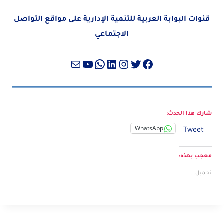
قنوات البوابة العربية للتنمية الإدارية على مواقع التواصل
الاجتماعي
تويتر
فيسبوك
لينكد إن
إنستجرام
واتساب
بريد
يوتيوب
شارك هذا الحدث:
WhatsApp
Tweet
معجب بهذه:
تحميل...