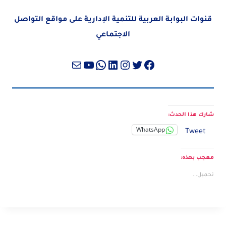
قنوات البوابة العربية للتنمية الإدارية على مواقع التواصل
الاجتماعي
تويتر
فيسبوك
لينكد إن
إنستجرام
واتساب
بريد
يوتيوب
شارك هذا الحدث:
WhatsApp
Tweet
معجب بهذه:
تحميل...