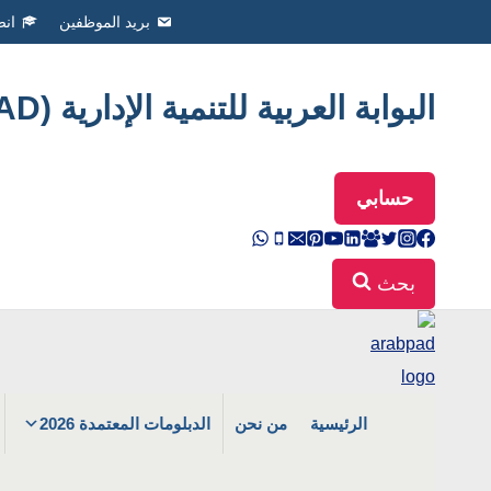
Ski
بريد الموظفين
انض
t
conten
البوابة العربية للتنمية الإدارية (ArabPAD
حسابي
بحث
الرئيسية
من نحن
الدبلومات المعتمدة 2026