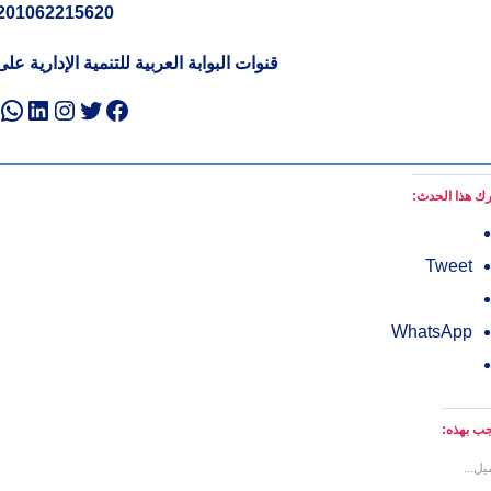
201062215620
قنوات البوابة العربية للتنمية الإدارية ع
تويتر
فيسبوك
لينكد إن
إنستجرا
وا
ك هذا الحدث:
Tweet
WhatsApp
ب بهذه:
يل...