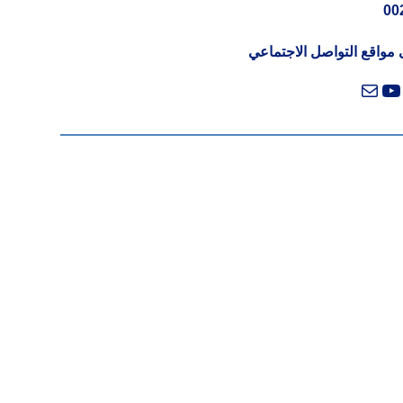
00
لى مواقع التواصل الاجتماعي
م
تساب
بريد
يوتيوب