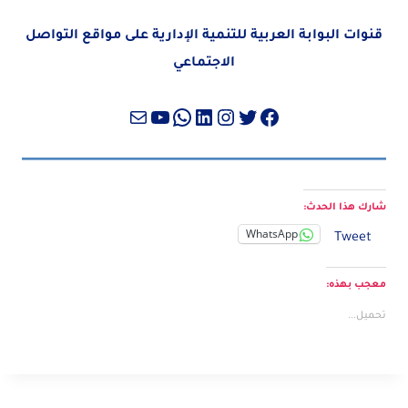
قنوات البوابة العربية للتنمية الإدارية على مواقع التواصل
الاجتماعي
تويتر
فيسبوك
لينكد إن
إنستجرام
واتساب
بريد
يوتيوب
شارك هذا الحدث:
WhatsApp
Tweet
معجب بهذه:
تحميل...